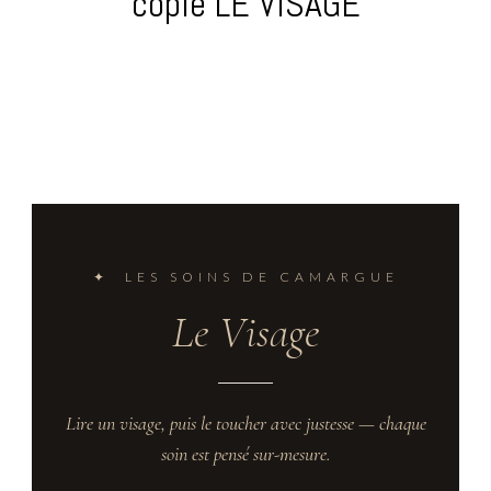
copie LE VISAGE
✦ LES SOINS DE CAMARGUE
Le Visage
Lire un visage, puis le toucher avec justesse — chaque
soin est pensé sur-mesure.