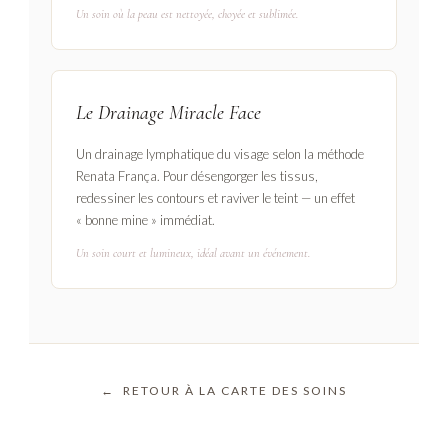
Un soin où la peau est nettoyée, choyée et sublimée.
Le Drainage Miracle Face
Un drainage lymphatique du visage selon la méthode
Renata França. Pour désengorger les tissus,
redessiner les contours et raviver le teint — un effet
« bonne mine » immédiat.
Un soin court et lumineux, idéal avant un événement.
← RETOUR À LA CARTE DES SOINS