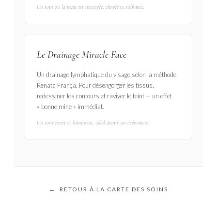
Un soin où la peau est nettoyée, choyée et sublimée.
Le Drainage Miracle Face
Un drainage lymphatique du visage selon la méthode
Renata França. Pour désengorger les tissus,
redessiner les contours et raviver le teint — un effet
« bonne mine » immédiat.
Un soin court et lumineux, idéal avant un événement.
← RETOUR À LA CARTE DES SOINS