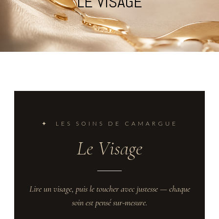
LE VISAGE
✦ LES SOINS DE CAMARGUE
Le Visage
Lire un visage, puis le toucher avec justesse — chaque
soin est pensé sur-mesure.