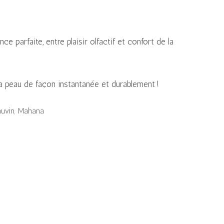
e parfaite, entre plaisir olfactif et confort de la
e la peau de façon instantanée et durablement !
auvin
,
Mahana