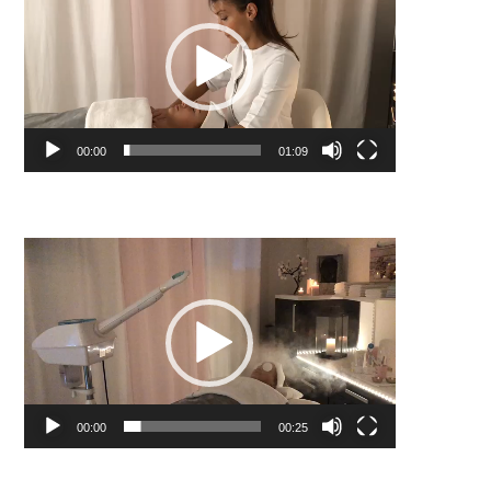
vidéo
00:00
01:09
Lecteur
vidéo
00:00
00:25