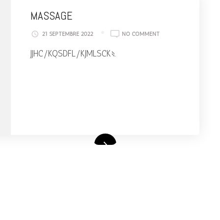
MASSAGE
ON
21 SEPTEMBRE 2022
NO COMMENT
MASSAGE
JJHC/KQSDFL/KJMLSCK§.