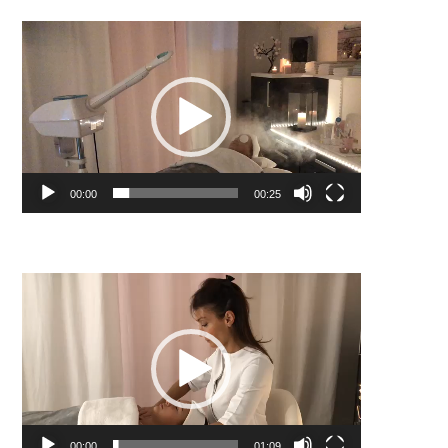
Lecteur
vidéo
00:00
00:25
Lecteur
vidéo
00:00
01:09