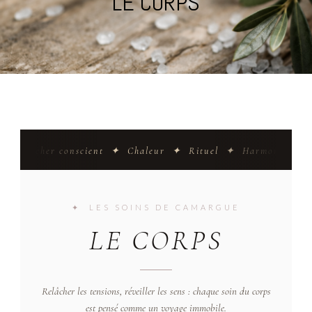
LE CORPS
oucher conscient ✦ Chaleur ✦ Rituel ✦ Harmonie ✦ Voyag
✦ LES SOINS DE CAMARGUE
LE CORPS
Relâcher les tensions, réveiller les sens : chaque soin du corps
est pensé comme un voyage immobile.