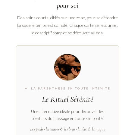
pour soi
Des soins courts, ciblés sur une zone, pour se détendre
lorsque le temps est compté. Chaque carte se retourne :
le descriptif complet se découvre au dos.
✦ LE RITUEL
Un rituel complet réunissant trois zones particulièrement
riches en terminaisons nerveuses. Un soin profondément
relaxant, idéal pour celles et ceux qui souhaitent profiter
d’un véritable moment de bien-être tout en préservant
✦ LA PARENTHÈSE EN TOUTE INTIMITÉ
leur intimité.
Le Rituel Sérénité
Une porte d’entrée tout en douceur, pour découvrir le massage à son
rythme.
Une alternative idéale pour découvrir les
bienfaits du massage en toute simplicité.
← REVENIR
Les pieds · les mains & les bras · la tête & la nuque