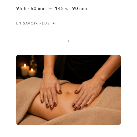
95 € · 60 min — 145 € · 90 min
EN SAVOIR PLUS ✦
— ✦ —
✦ LE SOIN
Chaque Massage Signature est entièrement réalisé sur
mesure, imaginé pour s’adapter à vos besoins du moment.
Avant chaque séance, un temps d’échange me permet de
comprendre vos attentes, vos tensions, votre état physique et
émotionnel. À partir de cette écoute, je compose un massage
unique en associant différentes techniques, rythmes et
pressions, afin de créer un soin qui vous correspond
pleinement.
Chaque mouvement est pensé avec intention pour offrir une
expérience profondément relaxante, enveloppante et
harmonieuse.