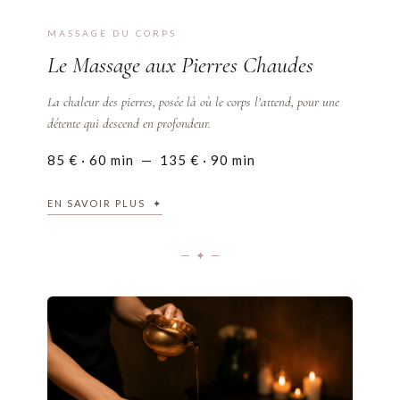
MASSAGE DU CORPS
Le Massage aux Pierres Chaudes
La chaleur des pierres, posée là où le corps l’attend, pour une
détente qui descend en profondeur.
85 € · 60 min — 135 € · 90 min
EN SAVOIR PLUS ✦
— ✦ —
✦ LE SOIN
Inspiré de l’Ayurvéda, médecine traditionnelle indienne
vieille de plusieurs millénaires, le Massage Ayurvédique est
un soin rythmé, enveloppant et profondément relaxant.