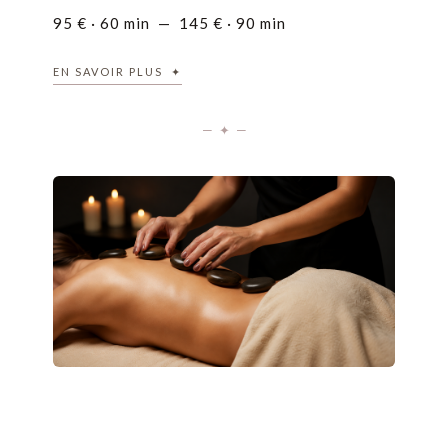
95 € · 60 min — 145 € · 90 min
EN SAVOIR PLUS ✦
— ✦ —
✦ L’HISTOIRE DU SOIN
Des pierres de basalte, chauffées avec soin, glissent et se
posent le long du corps. Leur chaleur diffuse pénètre les
tissus, détend les muscles en profondeur et invite au
relâchement total.
Les mains alternent avec les pierres, le geste et la chaleur
composent ensemble un voyage immobile, de ceux dont
on revient plus léger.
← REVENIR