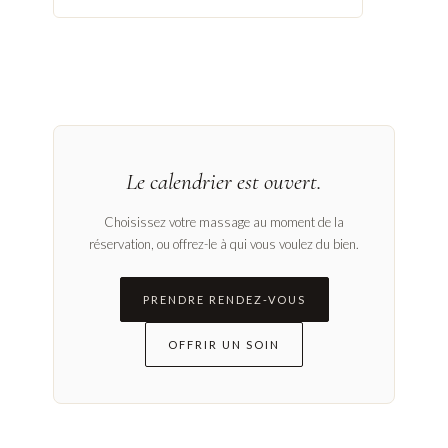
✦ Apaiser les tensions de la tête et de la nuque
✦ Relâcher le stress du quotidien
✦ Offrir une pause au mental
✦ Retrouver calme et sérénité
Une bulle de douceur pour apaiser le mental, relâcher les tensions et
retrouver une profonde sensation de sérénité.
← REVENIR
Le calendrier est ouvert.
Choisissez votre massage au moment de la
réservation, ou offrez-le à qui vous voulez du bien.
PRENDRE RENDEZ-VOUS
OFFRIR UN SOIN