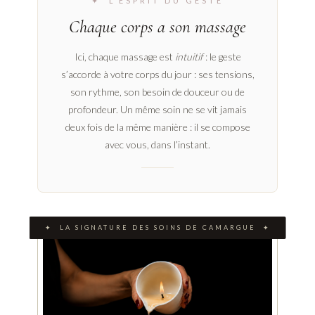
✦ L’ESPRIT DU GESTE
Chaque corps a son massage
Ici, chaque massage est
intuitif
: le geste
s’accorde à votre corps du jour : ses tensions,
son rythme, son besoin de douceur ou de
profondeur. Un même soin ne se vit jamais
deux fois de la même manière : il se compose
avec vous, dans l’instant.
✦ LA SIGNATURE DES SOINS DE CAMARGUE ✦
✦ L’HISTOIRE DU SOIN
Il existe des massages que l’on apprécie. Et puis
il existe ceux dont on se souvient longtemps.