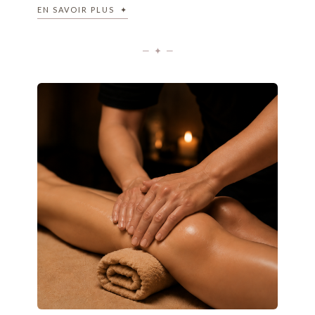
EN SAVOIR PLUS ✦
— ✦ —
✦ LE SOIN
Le Massage Sportif est conçu pour accompagner le corps
avant ou après un effort physique, mais également pour
toutes les personnes souffrant de tensions musculaires liées
au quotidien.
Grâce à des manœuvres profondes, ciblées et adaptées à vos
besoins, il aide à dénouer les tensions, assouplir les muscles et
favoriser une meilleure récupération.
Que vous soyez sportif régulier, occasionnel ou simplement
sujet aux contractures, ce soin procure une agréable
sensation de relâchement tout en redonnant confort et
souplesse au corps.
Chaque séance est adaptée selon vos attentes et les zones qui
SOIN SPORTIF
nécessitent une attention particulière.