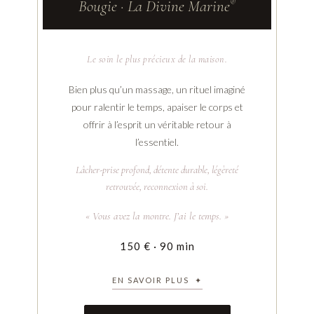
Bougie · La Divine Marine
®
← REVENIR
Le soin le plus précieux de la maison.
Bien plus qu’un massage, un rituel imaginé
pour ralentir le temps, apaiser le corps et
offrir à l’esprit un véritable retour à
l’essentiel.
Lâcher-prise profond, détente durable, légèreté
retrouvée, reconnexion à soi.
« Vous avez la montre. J’ai le temps. »
150 € · 90 min
EN SAVOIR PLUS ✦