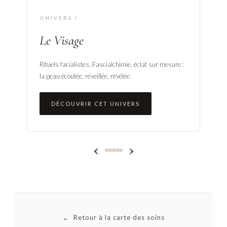
UNIVERS I
Le Visage
Rituels facialistes, Fascialchimie, éclat sur mesure :
la peau écoutée, réveillée, révélée.
DÉCOUVRIR CET UNIVERS
‹
›
← Retour à la carte des soins