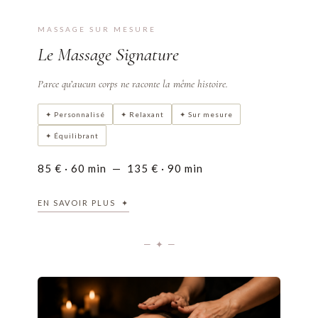
Aucun protocole n’est figé : votre massage est créé pour vous,
MASSAGE SUR MESURE
et uniquement pour vous.
Le Massage Signature
Un massage unique, créé spécialement pour vous, selon vos besoins et
vos envies du moment.
Parce qu’aucun corps ne raconte la même histoire.
← REVENIR
✦ Personnalisé
✦ Relaxant
✦ Sur mesure
✦ Équilibrant
85 € · 60 min — 135 € · 90 min
EN SAVOIR PLUS ✦
— ✦ —
✦ LE SOIN
Le Massage Énergétique est une invitation à ralentir, à