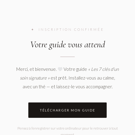
✦ INSCRIPTION CONFIRMÉE
Votre guide vous attend
Merci, et bienvenue.
Votre guide
« Les 7 clés d’un
soin signature »
est prêt. Installez-vous au calme,
avec un thé — et laissez-le vous accompagner.
TÉLÉCHARGER MON GUIDE
Pensez à l’enregistrer sur votre ordinateur pour le retrouver à tout
moment.